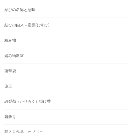
結びの名称と意味
結びの由来＝産霊(むすひ)
編み物
編み物教室
蓮華袋
薬玉
訶梨勒（かりろく）掛け香
雛飾り
額入り作品、オブジェ