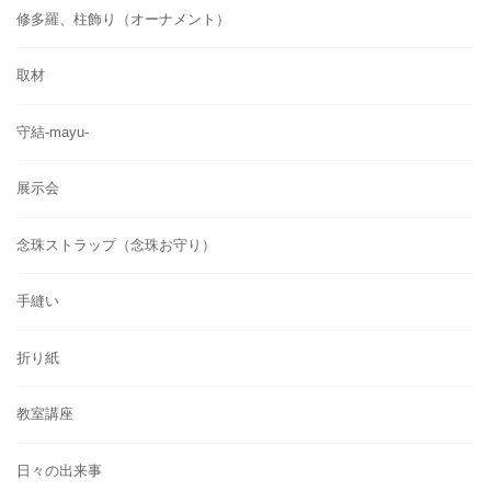
修多羅、柱飾り（オーナメント）
取材
守結-mayu-
展示会
念珠ストラップ（念珠お守り）
手縫い
折り紙
教室講座
日々の出来事