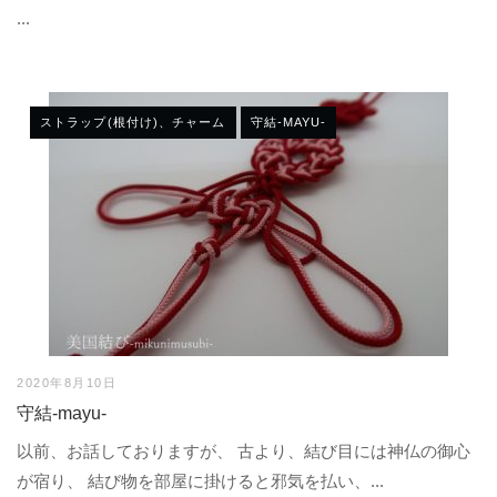
...
ストラップ(根付け)、チャーム
守結-MAYU-
2020年8月10日
守結-mayu-
以前、お話しておりますが、 古より、結び目には神仏の御心
が宿り、 結び物を部屋に掛けると邪気を払い、...