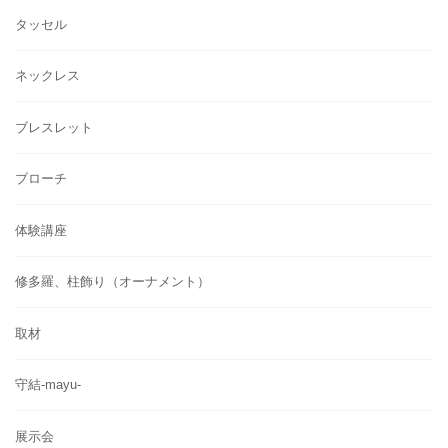
タッセル
ネックレス
ブレスレット
ブローチ
体験講座
修多羅、柱飾り（オーナメント）
取材
守結-mayu-
展示会