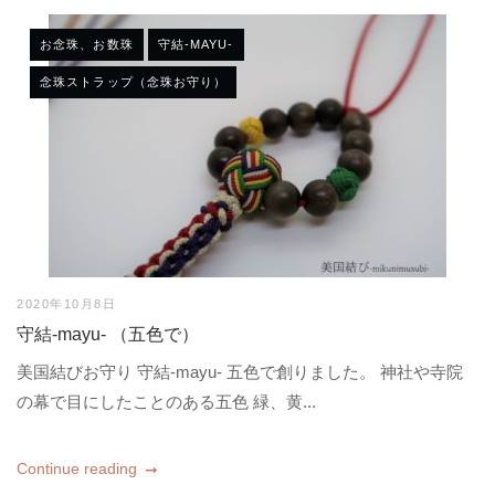
お念珠、お数珠
守結-MAYU-
念珠ストラップ（念珠お守り）
2020年10月8日
守結-mayu- （五色で）
美国結びお守り 守結-mayu- 五色で創りました。 神社や寺院
の幕で目にしたことのある五色 緑、黄...
Continue reading