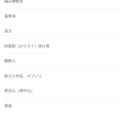
編み物教室
蓮華袋
薬玉
訶梨勒（かりろく）掛け香
雛飾り
額入り作品、オブジェ
香合仏（懐中仏）
香袋