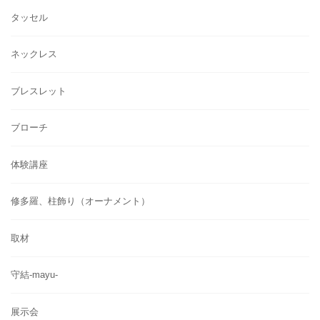
タッセル
ネックレス
ブレスレット
ブローチ
体験講座
修多羅、柱飾り（オーナメント）
取材
守結-mayu-
展示会