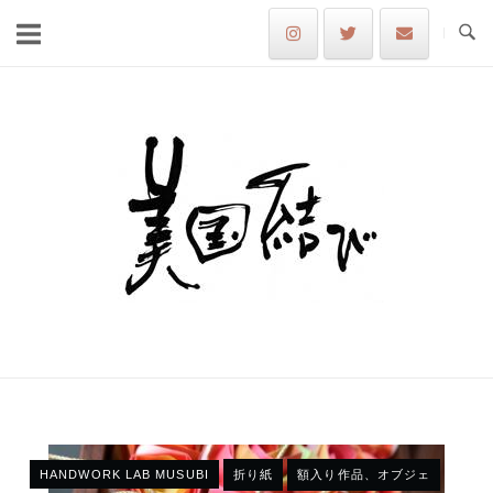
Skip
to
content
Home
HANDWORK LAB MUSUBI
折り紙
額入り作品、オブジェ