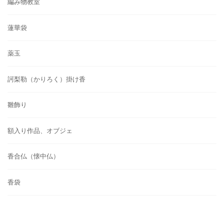
編み物教室
蓮華袋
薬玉
訶梨勒（かりろく）掛け香
雛飾り
額入り作品、オブジェ
香合仏（懐中仏）
香袋