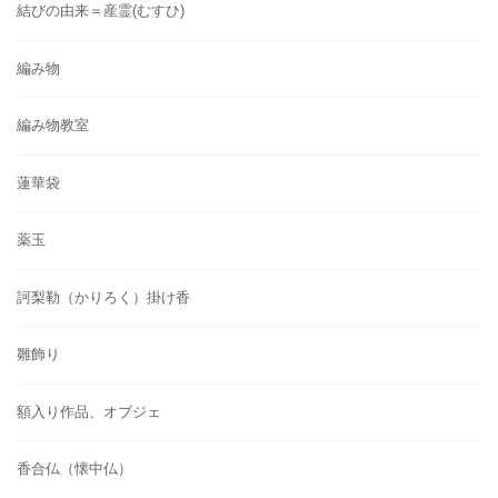
結びの由来＝産霊(むすひ)
編み物
編み物教室
蓮華袋
薬玉
訶梨勒（かりろく）掛け香
雛飾り
額入り作品、オブジェ
香合仏（懐中仏）