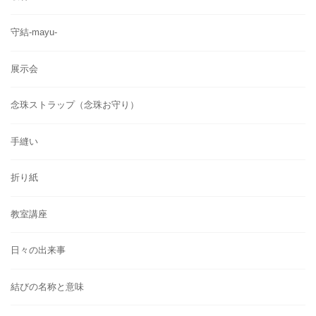
守結-mayu-
展示会
念珠ストラップ（念珠お守り）
手縫い
折り紙
教室講座
日々の出来事
結びの名称と意味