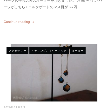
パーツお持ち込みのオーダーを頂きました。 お預かりしたパ
ーツがこちら♪ コルクボードのマス目が1㎝四...
Continue reading
...
アクセサリー
イヤリング、イヤーフック
オーダー
2020年11月3日