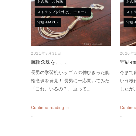
お念珠、お数珠
お念
ストラップ(根付け)、チャーム
スト
守結-MAYU-
守結-
2021年8月31日
2020年
腕輪念珠を、、、
守結-m
長男の学習机から ゴムの伸びきった腕
今まで
輪念珠を発見！ 長男に一応聞いてみた
いう根
「これ、いるの？」 返って...
したが、
Continue reading
Continu
...
...