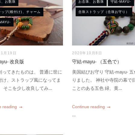
珠、お数珠
お念珠、お数珠
守結-MAYU-
ラップ(根付け)、チャーム
念珠ストラップ（念珠お守り）
MAYU-
11月19日
2020年10月8日
ayu- 改良版
守結-mayu- （五色で）
創ってきたものは、 普通に世に
美国結びお守り 守結-mayu- 
付け、ストラップ風になってま
りました。 神社や寺院の幕で
 そこを少し改良してみ...
ことのある五色 緑、黄...
e reading
Continue reading
...