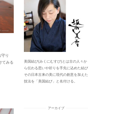
お守り
美国結び(みくにむすび)とは古の人々か
つけてみる
ら伝わる思いや祈りを手先に込めた結び
その日本古来の美に現代の創意を加えた
技法を「美国結び」と名付ける。
アーカイブ