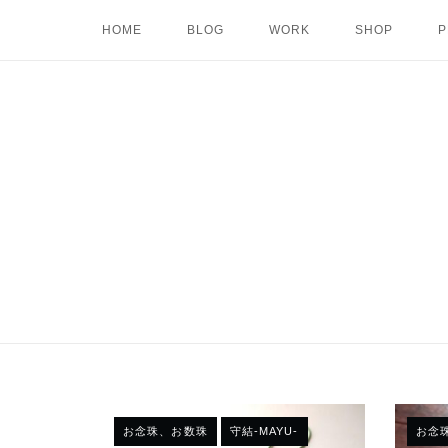
Skip
HOME
BLOG
WORK
SHOP
P
to
content
お念珠、お数珠
守結-MAYU-
お念