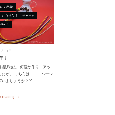
珠、お数珠
ラップ(根付け)、チャーム
MAYU-
7月14日
守り
(お数珠)は、何度か作り、アッ
したが、 こちらは、ミニバージ
いましょうか？^^;...
e reading