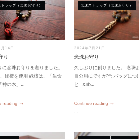
ストラップ（念珠お守り）
念珠ストラップ（念珠お守り）
9月14日
2024年7月21日
守り
念珠お守り
りに念珠お守りを創りました。
久しぶりに創りました。 念珠
、緑檀を使用 緑檀は、「生命
自分用にですが^^; バッグに
神の木」...
と &nb...
e reading
Continue reading
...