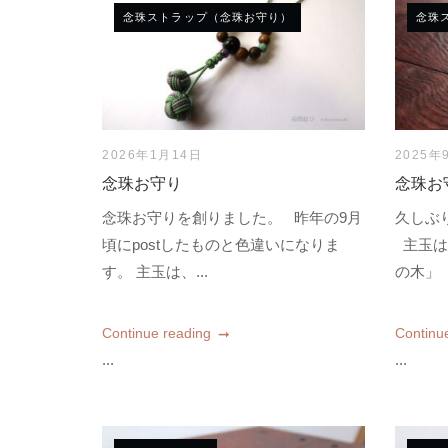
念珠ストラップ（念珠お守り）
念珠
2026年1月14日
2025年
念珠お守り
念珠お
念珠お守りを創りました。 昨年の9月
久しぶ
頃にpostしたものと色違いになりま
主玉は
す。 主玉は、...
の木」「
Continue reading
Continu
...
...