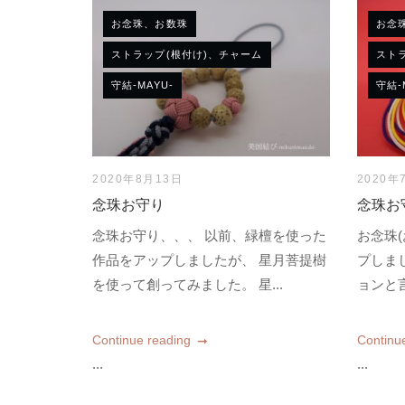
お念珠、お数珠
お念
ストラップ(根付け)、チャーム
スト
守結-MAYU-
守結-
2020年8月13日
2020年
念珠お守り
念珠お
念珠お守り、、、 以前、緑檀を使った
お念珠
作品をアップしましたが、 星月菩提樹
プしま
を使って創ってみました。 星...
ョンと言
Continue reading
Continu
...
...