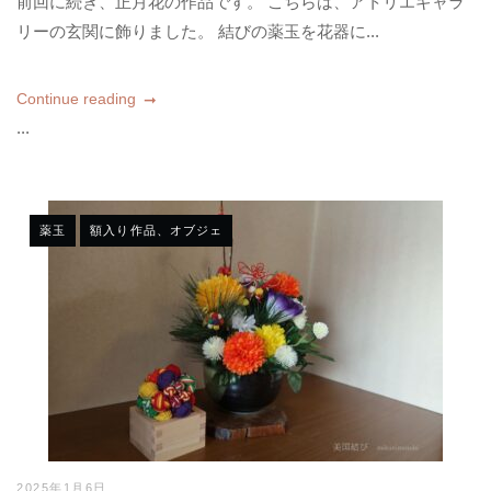
前回に続き、正月花の作品です。 こちらは、アトリエギャラ
リーの玄関に飾りました。 結びの薬玉を花器に...
Continue reading
...
薬玉
額入り作品、オブジェ
2025年1月6日