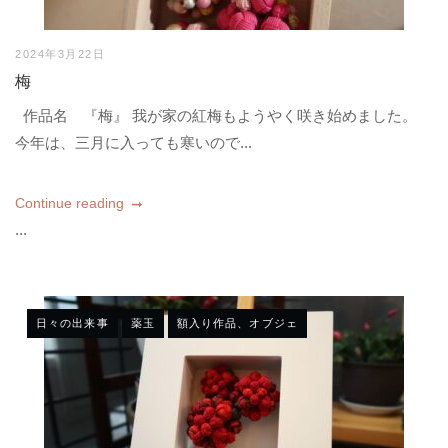
2024年3月22日
梅
作品名 『梅』 我が家の紅梅もようやく咲き始めました。
今年は、三月に入っても寒いので...
Continue reading
...
日々の出来事
薬玉
額入り作品、オブジェ