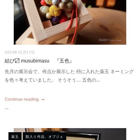
2023年12月17日
結び〼 musubimasu 『五色』
先月の展示会で、何点か展示した 枡に入れた薬玉 ネーミング
を色々考えていました。 そうそう… 五色の...
Continue reading
...
薬玉
額入り作品、オブジェ