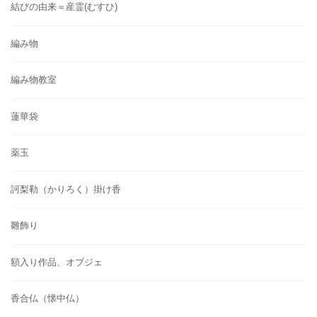
結びの由来＝産霊(むすひ)
編み物
編み物教室
蓮華袋
薬玉
訶梨勒（かりろく）掛け香
雛飾り
額入り作品、オブジェ
香合仏（懐中仏）