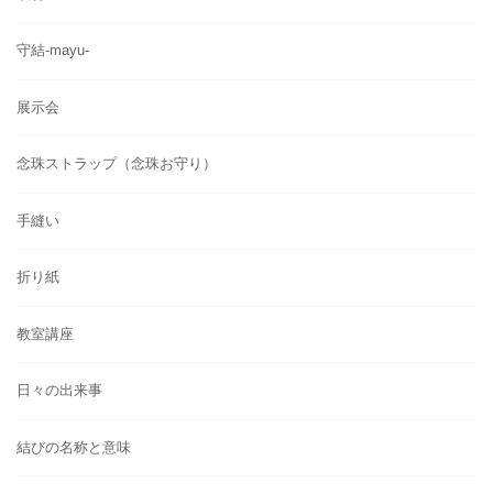
守結-mayu-
展示会
念珠ストラップ（念珠お守り）
手縫い
折り紙
教室講座
日々の出来事
結びの名称と意味