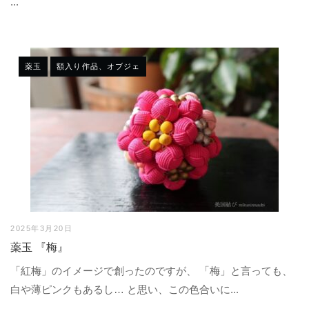
...
薬玉
額入り作品、オブジェ
2025年3月20日
薬玉 『梅』
「紅梅」のイメージで創ったのですが、 「梅」と言っても、
白や薄ピンクもあるし… と思い、この色合いに...