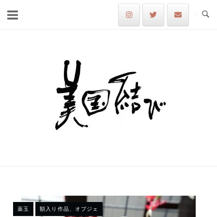
Skip
to
content
Home
薬玉
額入り作品、オブジェ