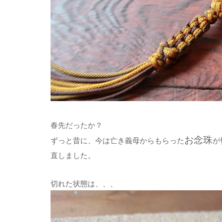
春先だったか？
お念珠
ずっと昔に、今は亡き義母からもらった
が
直しました。
切れた状態は、、、