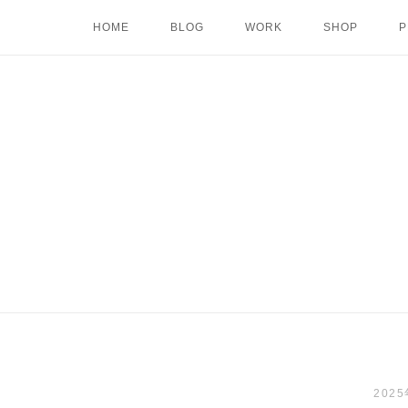
Skip
HOME
BLOG
WORK
SHOP
P
to
content
202