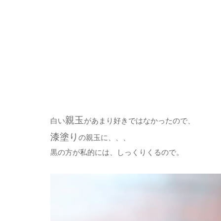
親玉
白い
があまり好きではなかったので、
漆塗り
の親玉に、、、
黒の方が私的には、しっくりくるので。