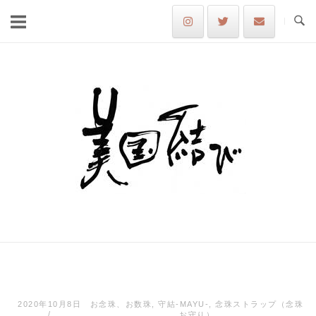
Skip
to
content
Home
2020年10月8日
お念珠、お数珠
,
守結-MAYU-
,
念珠ストラップ（念珠
お守り）