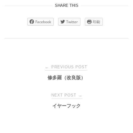
SHARE THIS
Facebook
Twitter
印刷
Post
←
PREVIOUS POST
修多羅（改良版）
navigation
NEXT POST
→
イヤーフック