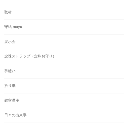
取材
守結-mayu-
展示会
念珠ストラップ（念珠お守り）
手縫い
折り紙
教室講座
日々の出来事