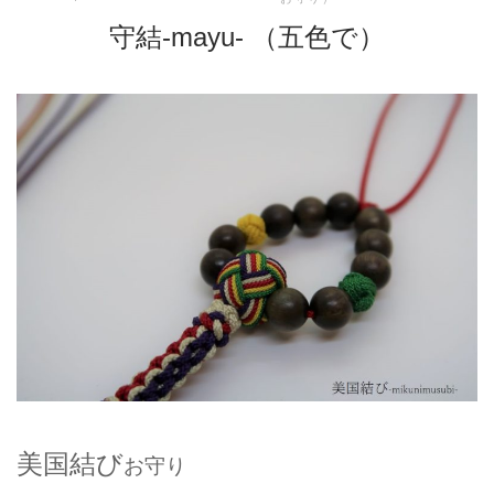
守結-mayu- （五色で）
美国結び
お守り