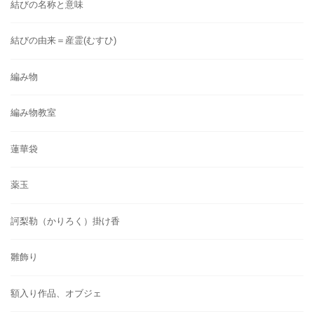
結びの名称と意味
結びの由来＝産霊(むすひ)
編み物
編み物教室
蓮華袋
薬玉
訶梨勒（かりろく）掛け香
雛飾り
額入り作品、オブジェ