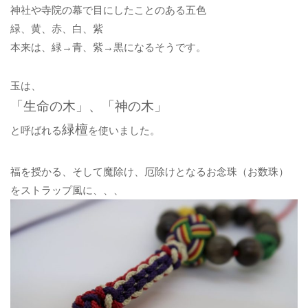
神社や寺院の幕で目にしたことのある五色
緑、黄、赤、白、紫
本来は、緑→青、紫→黒になるそうです。
玉は、
「生命の木」、「神の木」
緑檀
と呼ばれる
を使いました。
福を授かる、そして魔除け、厄除けとなるお念珠（お数珠）
をストラップ風に、、、