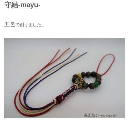
守結-mayu-
五色
で創りました。