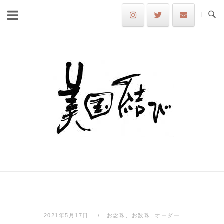
Skip
to
content
Home
2021年5月17日
お念珠、お数珠
,
オーダー