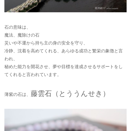
石の意味は、
魔法、魔除けの石
災いや不運から持ち主の身の安全を守り、
冷静、沈着を高めてくれる、あらゆる成功と繁栄の象徴と言
われ、
秘めた能力を開花させ、夢や目標を達成させるサポートをし
てくれると言われています。
藤雲石（とううんせき）
薄紫の石は、