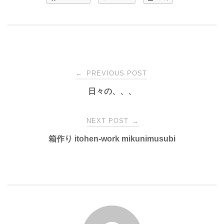
Post
←
PREVIOUS POST
日々の、、、
navigation
NEXT POST
→
箱作り itohen-work mikunimusubi