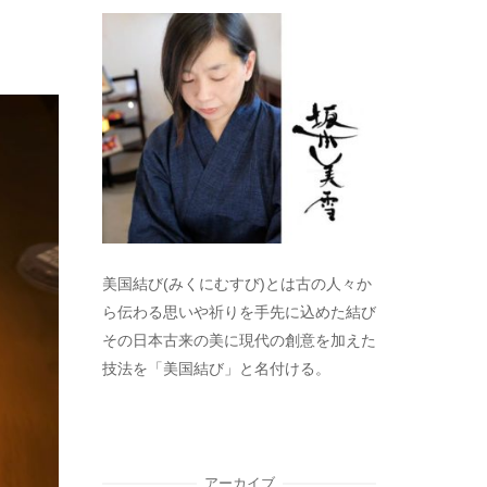
美国結び(みくにむすび)とは古の人々か
ら伝わる思いや祈りを手先に込めた結び
その日本古来の美に現代の創意を加えた
技法を「美国結び」と名付ける。
アーカイブ