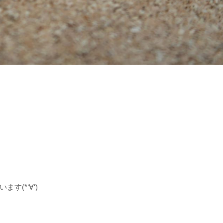
(*‘∀‘)