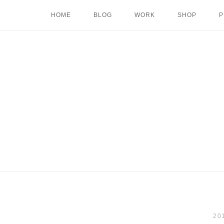
Skip
HOME
BLOG
WORK
SHOP
P
to
content
20