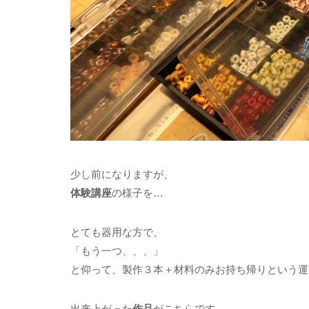
少し前になりますが、
体験講座
の様子を…
とても器用な方で、
「もう一つ、、、」
と仰って、製作３本＋材料のみお持ち帰りという運びに
出来上がった
作品
がこちらです。