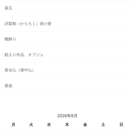
薬玉
訶梨勒（かりろく）掛け香
雛飾り
額入り作品、オブジェ
香合仏（懐中仏）
香袋
2026年8月
月
火
水
木
金
土
日