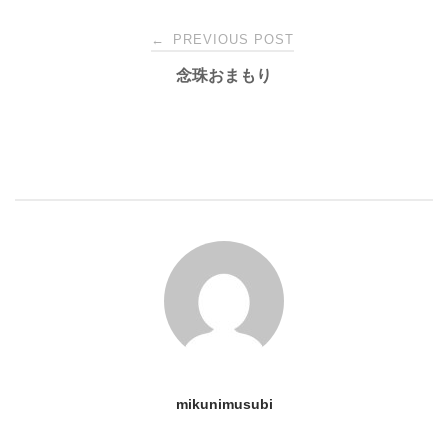
Post
←
PREVIOUS POST
念珠おまもり
navigation
mikunimusubi