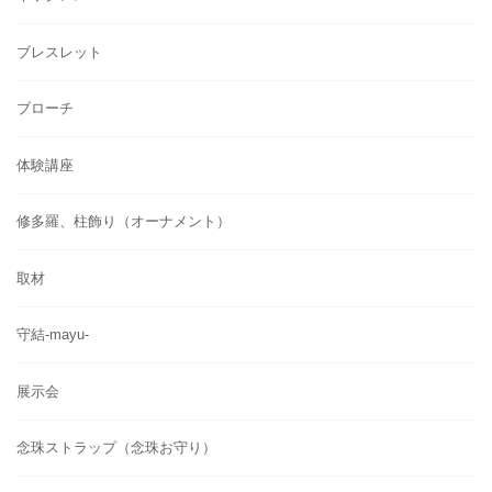
ブレスレット
ブローチ
体験講座
修多羅、柱飾り（オーナメント）
取材
守結-mayu-
展示会
念珠ストラップ（念珠お守り）