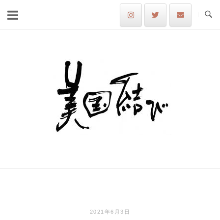
Skip
to
content
Home
2021年6月3日