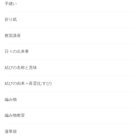
手縫い
折り紙
教室講座
日々の出来事
結びの名称と意味
結びの由来＝産霊(むすひ)
編み物
編み物教室
蓮華袋