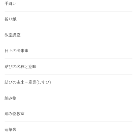
手縫い
折り紙
教室講座
日々の出来事
結びの名称と意味
結びの由来＝産霊(むすひ)
編み物
編み物教室
蓮華袋