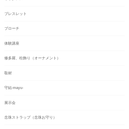
ブレスレット
ブローチ
体験講座
修多羅、柱飾り（オーナメント）
取材
守結-mayu-
展示会
念珠ストラップ（念珠お守り）