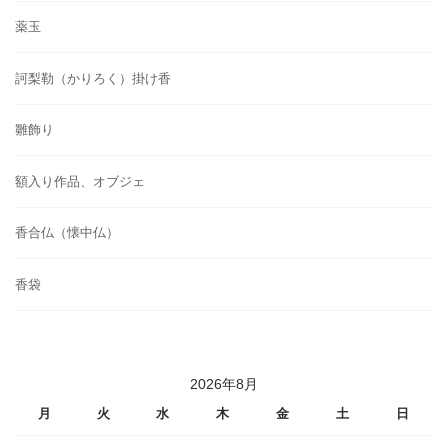
薬玉
訶梨勒（かりろく）掛け香
雛飾り
額入り作品、オブジェ
香合仏（懐中仏）
香袋
2026年8月
月
火
水
木
金
土
日