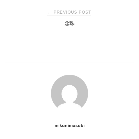
Post
←
PREVIOUS POST
念珠
navigation
mikunimusubi