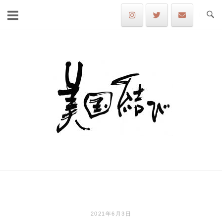
Skip
to
content
Home
2021年6月3日