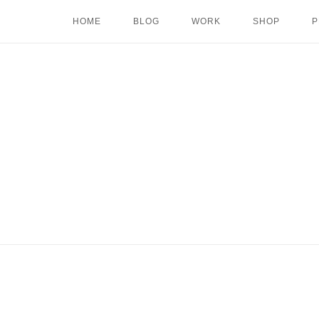
Skip
HOME
BLOG
WORK
SHOP
P
to
content