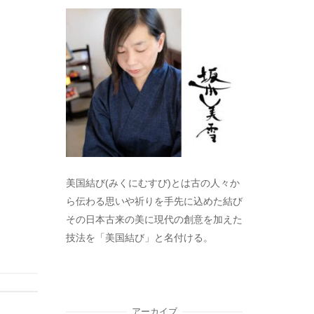
美国結び(みくにむすび)とは古の人々か
ら伝わる思いや祈りを手先に込めた結び
その日本古来の美に現代の創意を加えた
技法を「美国結び」と名付ける。
アーカイブ