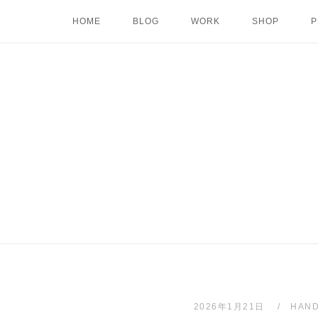
Skip
HOME
BLOG
WORK
SHOP
P
to
content
2026年1月21日
HAND