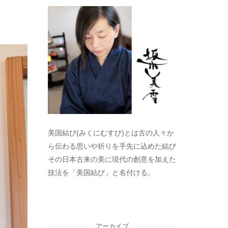
美国結び(みくにむすび)とは古の人々か
ら伝わる思いや祈りを手先に込めた結び
その日本古来の美に現代の創意を加えた
技法を「美国結び」と名付ける。
アーカイブ