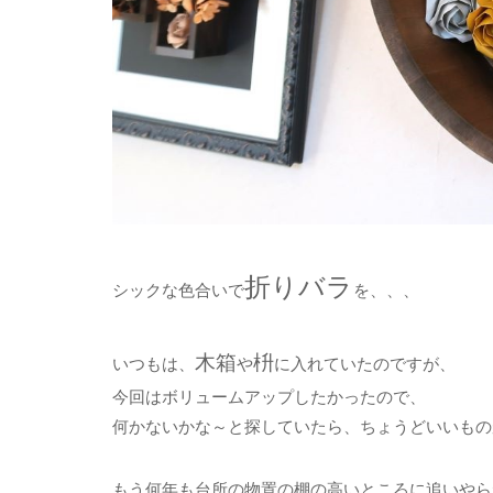
折りバラ
シックな色合いで
を、、、
木箱
枡
いつもは、
や
に入れていたのですが、
今回はボリュームアップしたかったので、
何かないかな～と探していたら、ちょうどいいもの
もう何年も台所の物置の棚の高いところに追いやら