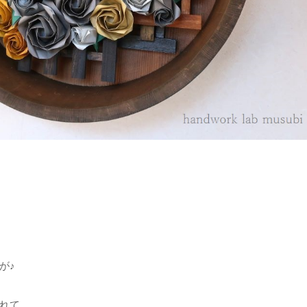
が♪
れて