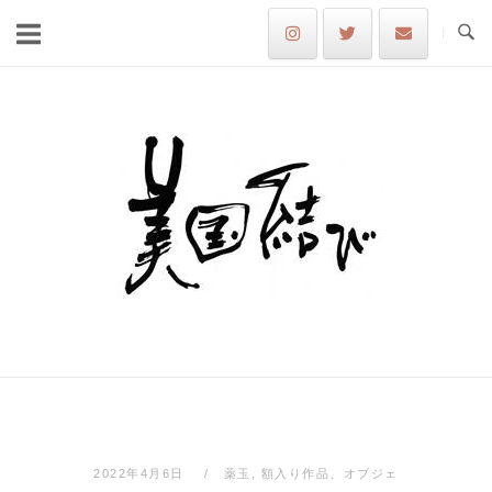
Skip
to
content
Home
2022年4月6日
薬玉
,
額入り作品、オブジェ