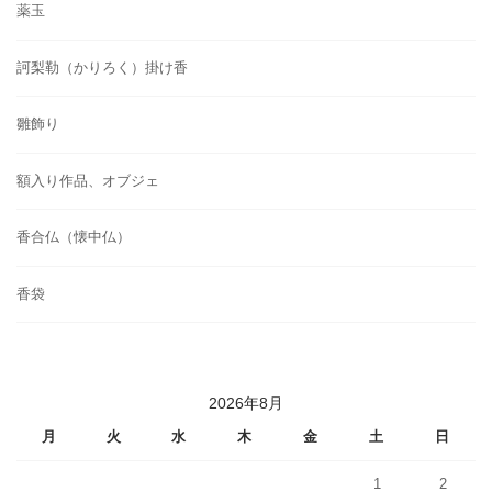
薬玉
訶梨勒（かりろく）掛け香
雛飾り
額入り作品、オブジェ
香合仏（懐中仏）
香袋
2026年8月
月
火
水
木
金
土
日
1
2