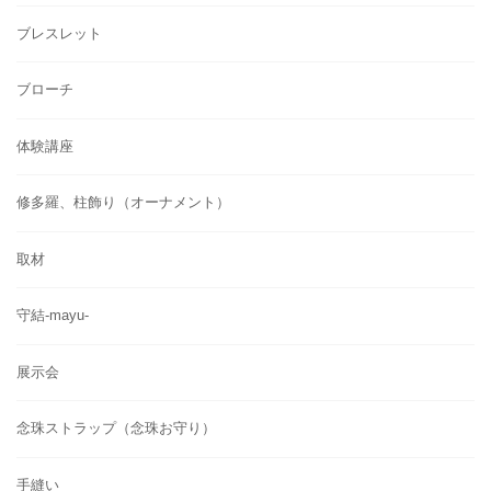
ブレスレット
ブローチ
体験講座
修多羅、柱飾り（オーナメント）
取材
守結-mayu-
展示会
念珠ストラップ（念珠お守り）
手縫い