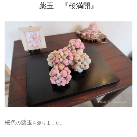
薬玉 『桜満開』
桜色
薬玉
の
を創りました。