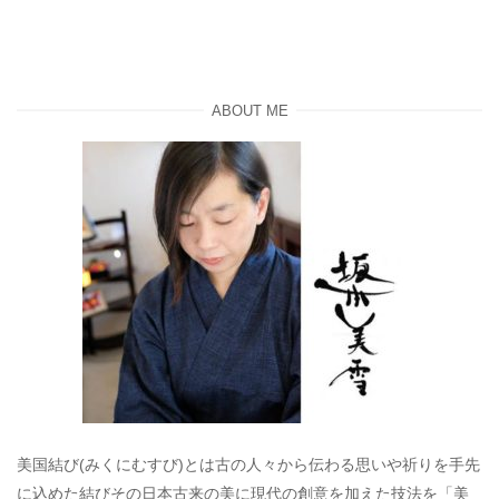
ABOUT ME
美国結び(みくにむすび)とは古の人々から伝わる思いや祈りを手先
に込めた結びその日本古来の美に現代の創意を加えた技法を「美