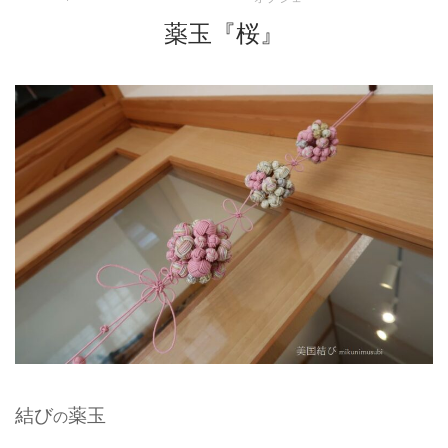
薬玉『桜』
結び
薬玉
の