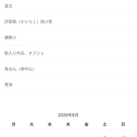
薬玉
訶梨勒（かりろく）掛け香
雛飾り
額入り作品、オブジェ
香合仏（懐中仏）
香袋
2026年8月
月
火
水
木
金
土
日