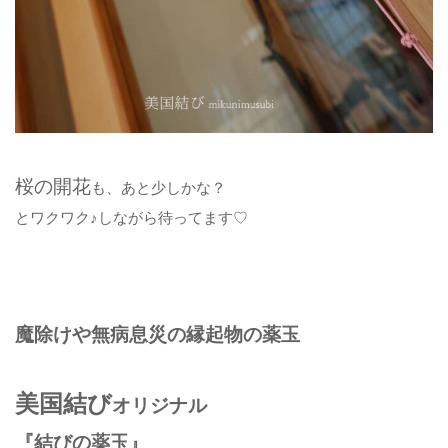
桜の開花
も、あと少しかな？
とワクワク♪しながら待ってます♡
魔除けや無病息災の縁起物の薬玉
美国結び
オリジナル
『結びの薬玉』