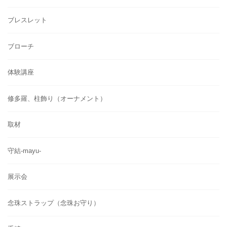
ブレスレット
ブローチ
体験講座
修多羅、柱飾り（オーナメント）
取材
守結-mayu-
展示会
念珠ストラップ（念珠お守り）