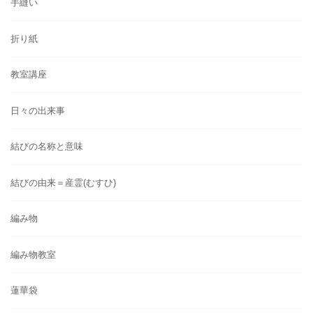
手縫い
折り紙
教室講座
日々の出来事
結びの名称と意味
結びの由来＝産霊(むすひ)
編み物
編み物教室
蓮華袋