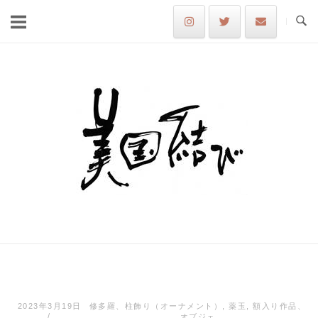
Skip
to
content
Home
2023年3月19日
修多羅、柱飾り（オーナメント）
,
薬玉
,
額入り作品、
オブジェ