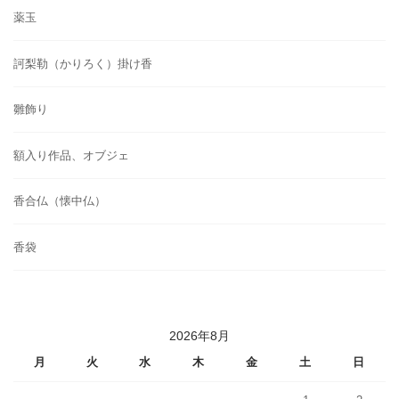
薬玉
訶梨勒（かりろく）掛け香
雛飾り
額入り作品、オブジェ
香合仏（懐中仏）
香袋
2026年8月
月
火
水
木
金
土
日