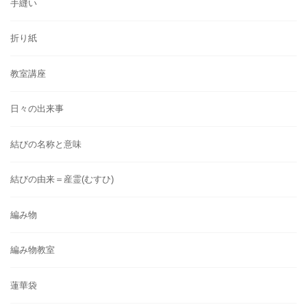
手縫い
折り紙
教室講座
日々の出来事
結びの名称と意味
結びの由来＝産霊(むすひ)
編み物
編み物教室
蓮華袋