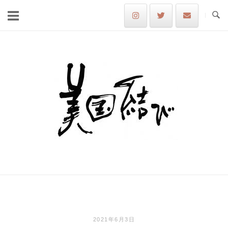
Skip
to
content
Home
2021年6月3日