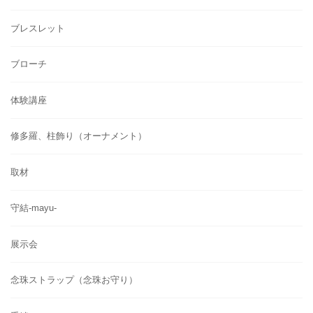
ブレスレット
ブローチ
体験講座
修多羅、柱飾り（オーナメント）
取材
守結-mayu-
展示会
念珠ストラップ（念珠お守り）