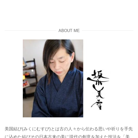
ABOUT ME
美国結び(みくにむすび)とは古の人々から伝わる思いや祈りを手先
に込めた結びその日本古来の美に現代の創意を加えた技法を「美