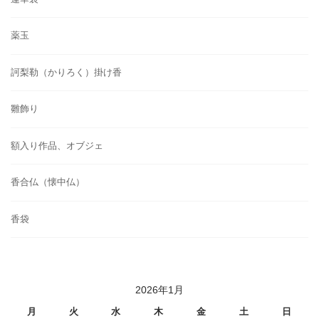
薬玉
訶梨勒（かりろく）掛け香
雛飾り
額入り作品、オブジェ
香合仏（懐中仏）
香袋
2026年1月
月
火
水
木
金
土
日