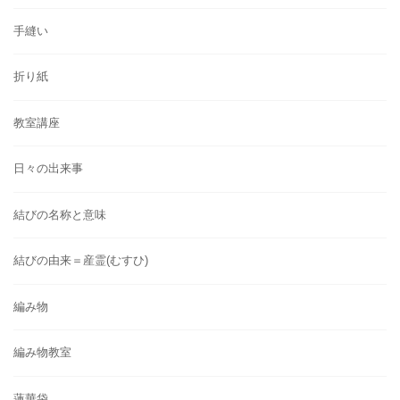
手縫い
折り紙
教室講座
日々の出来事
結びの名称と意味
結びの由来＝産霊(むすひ)
編み物
編み物教室
蓮華袋