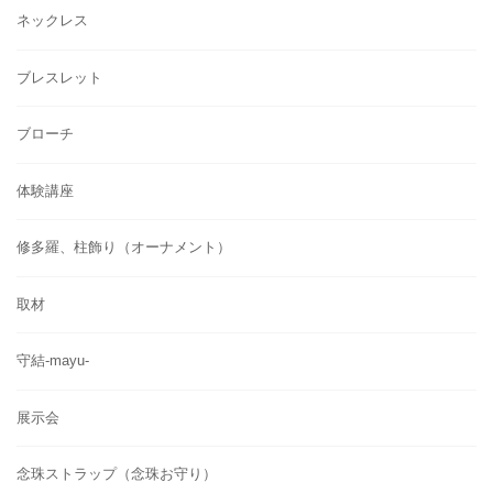
ネックレス
ブレスレット
ブローチ
体験講座
修多羅、柱飾り（オーナメント）
取材
守結-mayu-
展示会
念珠ストラップ（念珠お守り）