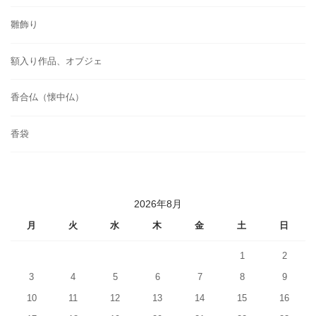
雛飾り
額入り作品、オブジェ
香合仏（懐中仏）
香袋
2026年8月
月
火
水
木
金
土
日
1
2
3
4
5
6
7
8
9
10
11
12
13
14
15
16