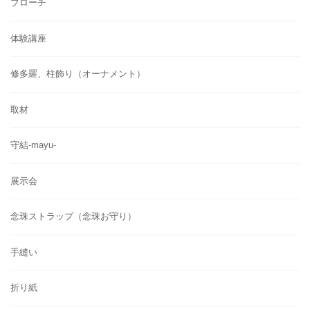
ブローチ
体験講座
修多羅、柱飾り（オーナメント）
取材
守結-mayu-
展示会
念珠ストラップ（念珠お守り）
手縫い
折り紙