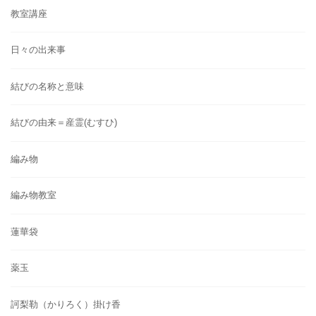
教室講座
日々の出来事
結びの名称と意味
結びの由来＝産霊(むすひ)
編み物
編み物教室
蓮華袋
薬玉
訶梨勒（かりろく）掛け香