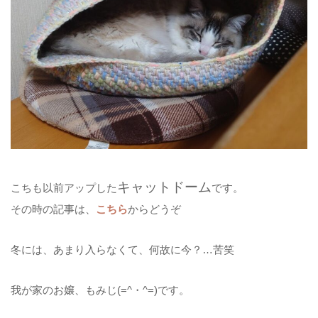
キャットドーム
こちも以前アップした
です。
その時の記事は、
こちら
からどうぞ
冬には、あまり入らなくて、何故に今？…苦笑
我が家のお嬢、もみじ(=^・^=)です。