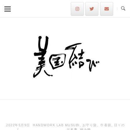
Skip
to
content
Home
2022年5月9日
HANDWORK LAB MUSUBI
,
お守り袋、巾着袋
,
日々の
出来事
,
編み物