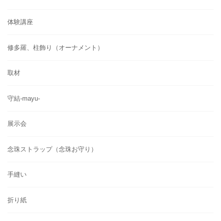
体験講座
修多羅、柱飾り（オーナメント）
取材
守結-mayu-
展示会
念珠ストラップ（念珠お守り）
手縫い
折り紙