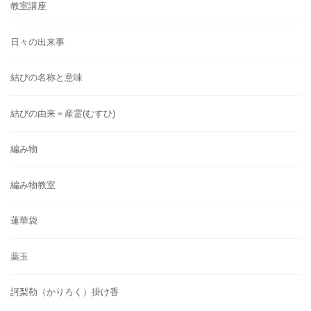
教室講座
日々の出来事
結びの名称と意味
結びの由来＝産霊(むすひ)
編み物
編み物教室
蓮華袋
薬玉
訶梨勒（かりろく）掛け香