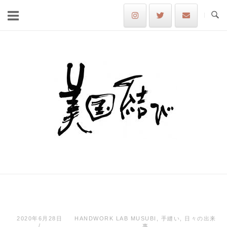
Skip
to
content
Home
2020年6月28日
HANDWORK LAB MUSUBI
,
手縫い
,
日々の出来
事