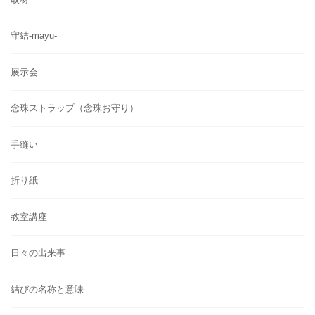
守結-mayu-
展示会
念珠ストラップ（念珠お守り）
手縫い
折り紙
教室講座
日々の出来事
結びの名称と意味