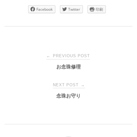
Facebook
Twitter
印刷
Post
←
PREVIOUS POST
お念珠修理
navigation
NEXT POST
→
念珠お守り