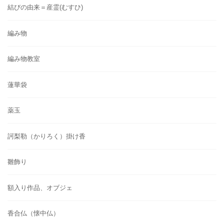
結びの由来＝産霊(むすひ)
編み物
編み物教室
蓮華袋
薬玉
訶梨勒（かりろく）掛け香
雛飾り
額入り作品、オブジェ
香合仏（懐中仏）