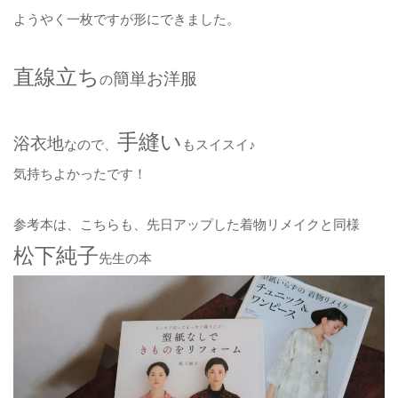
ようやく一枚ですが形にできました。
直線立ち
簡単お洋服
の
手縫い
浴衣地
なので、
もスイスイ♪
気持ちよかったです！
参考本は、こちらも、先日アップした着物リメイクと同様
松下純子
先生の本