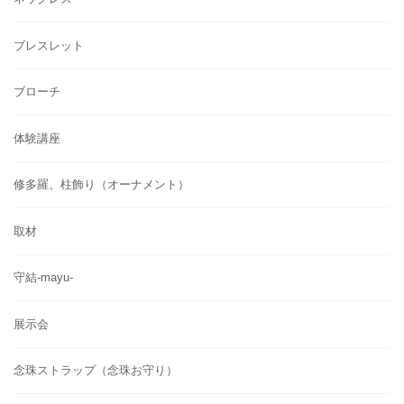
ブレスレット
ブローチ
体験講座
修多羅、柱飾り（オーナメント）
取材
守結-mayu-
展示会
念珠ストラップ（念珠お守り）