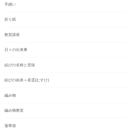
手縫い
折り紙
教室講座
日々の出来事
結びの名称と意味
結びの由来＝産霊(むすひ)
編み物
編み物教室
蓮華袋