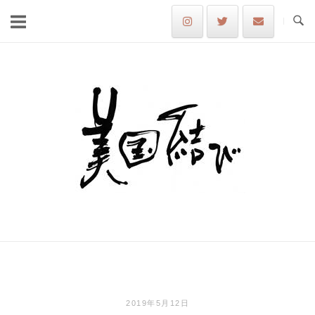
Skip
to
content
Home
2019年5月12日