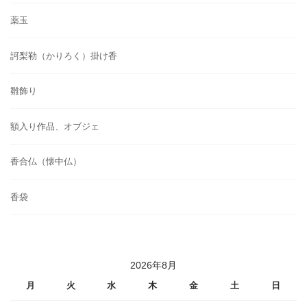
薬玉
訶梨勒（かりろく）掛け香
雛飾り
額入り作品、オブジェ
香合仏（懐中仏）
香袋
2026年8月
月
火
水
木
金
土
日