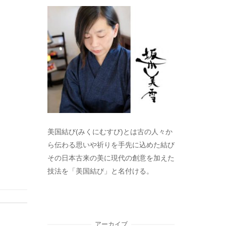
美国結び(みくにむすび)とは古の人々か
ら伝わる思いや祈りを手先に込めた結び
その日本古来の美に現代の創意を加えた
技法を「美国結び」と名付ける。
アーカイブ