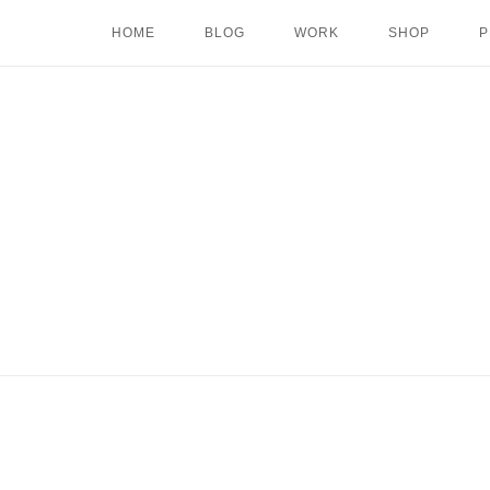
Skip
HOME
BLOG
WORK
SHOP
P
to
content