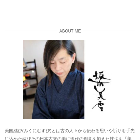
ABOUT ME
美国結び(みくにむすび)とは古の人々から伝わる思いや祈りを手先
に込めた結びその日本古来の美に現代の創意を加えた技法を「美