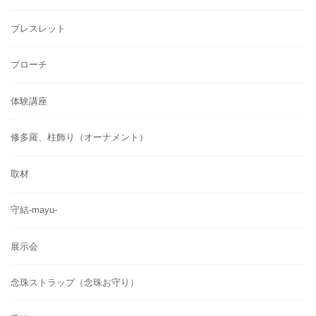
ブレスレット
ブローチ
体験講座
修多羅、柱飾り（オーナメント）
取材
守結-mayu-
展示会
念珠ストラップ（念珠お守り）