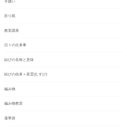
手縫い
折り紙
教室講座
日々の出来事
結びの名称と意味
結びの由来＝産霊(むすひ)
編み物
編み物教室
蓮華袋