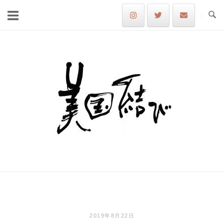
Skip
to
content
Home
2019年8月22日