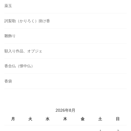
薬玉
訶梨勒（かりろく）掛け香
雛飾り
額入り作品、オブジェ
香合仏（懐中仏）
香袋
2026年8月
月
火
水
木
金
土
日