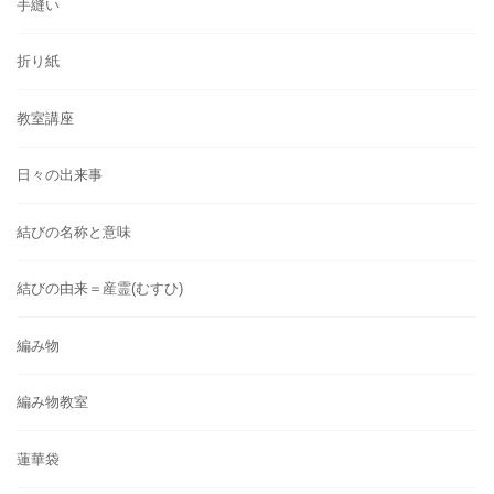
手縫い
折り紙
教室講座
日々の出来事
結びの名称と意味
結びの由来＝産霊(むすひ)
編み物
編み物教室
蓮華袋