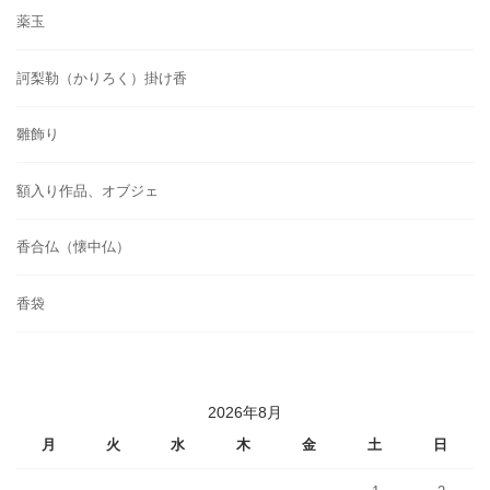
薬玉
訶梨勒（かりろく）掛け香
雛飾り
額入り作品、オブジェ
香合仏（懐中仏）
香袋
2026年8月
月
火
水
木
金
土
日