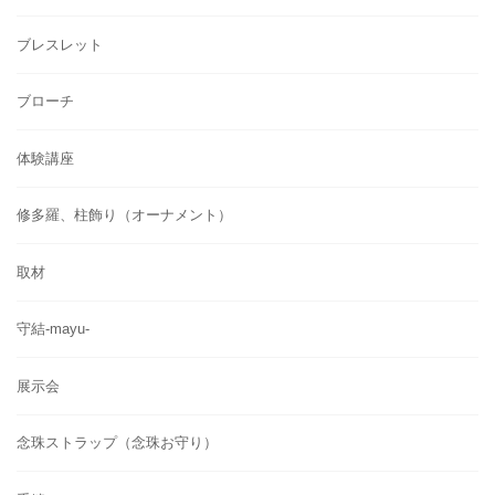
ブレスレット
ブローチ
体験講座
修多羅、柱飾り（オーナメント）
取材
守結-mayu-
展示会
念珠ストラップ（念珠お守り）