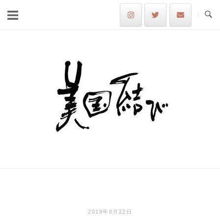
Skip
to
content
Home
2019年8月22日