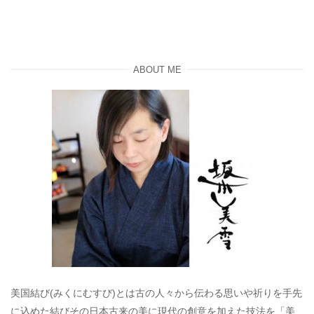
ABOUT ME
美国結び(みくにむすび)とは古の人々から伝わる思いや祈りを手先
に込めた結びその日本古来の美に現代の創意を加えた技法を「美