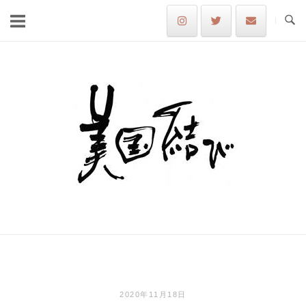
Skip
to
content
Home
2020年11月18日