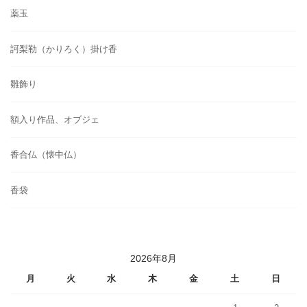
薬玉
訶梨勒（かりろく）掛け香
雛飾り
額入り作品、オブジェ
香合仏（懐中仏）
香袋
2026年8月
月
火
水
木
金
土
日