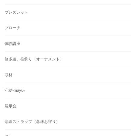
ブレスレット
ブローチ
体験講座
修多羅、柱飾り（オーナメント）
取材
守結-mayu-
展示会
念珠ストラップ（念珠お守り）