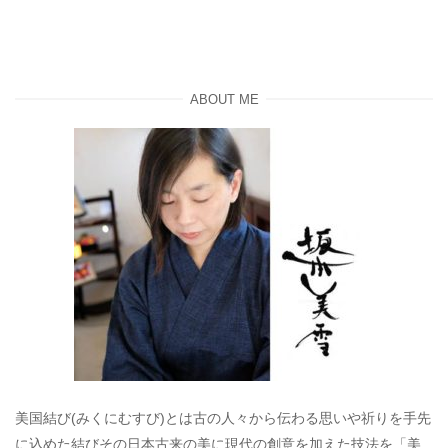
ABOUT ME
美国結び(みくにむすび)とは古の人々から伝わる思いや祈りを手先
に込めた結びその日本古来の美に現代の創意を加えた技法を「美