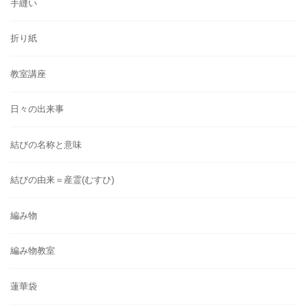
手縫い
折り紙
教室講座
日々の出来事
結びの名称と意味
結びの由来＝産霊(むすひ)
編み物
編み物教室
蓮華袋