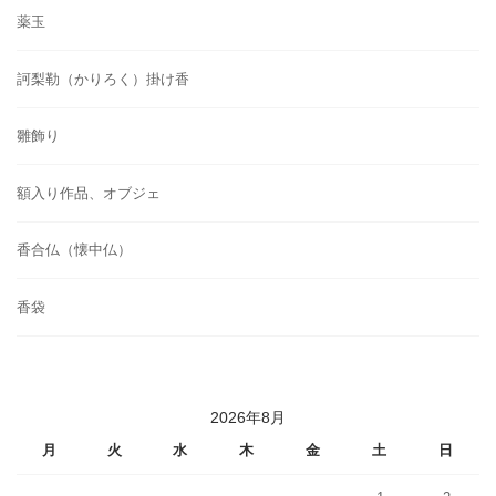
薬玉
訶梨勒（かりろく）掛け香
雛飾り
額入り作品、オブジェ
香合仏（懐中仏）
香袋
2026年8月
月
火
水
木
金
土
日