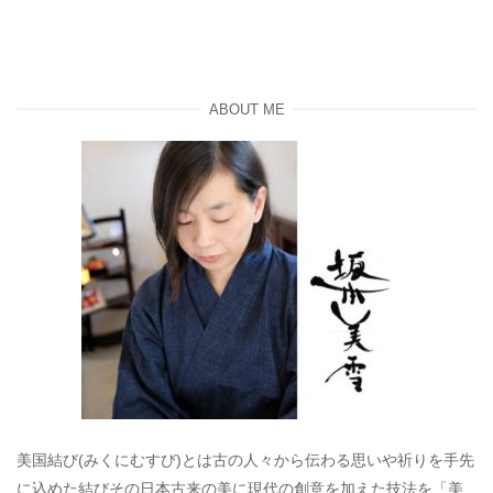
ABOUT ME
美国結び(みくにむすび)とは古の人々から伝わる思いや祈りを手先
に込めた結びその日本古来の美に現代の創意を加えた技法を「美