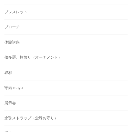
ブレスレット
ブローチ
体験講座
修多羅、柱飾り（オーナメント）
取材
守結-mayu-
展示会
念珠ストラップ（念珠お守り）