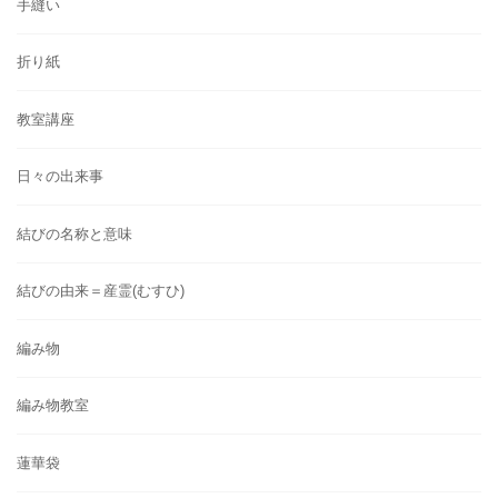
手縫い
折り紙
教室講座
日々の出来事
結びの名称と意味
結びの由来＝産霊(むすひ)
編み物
編み物教室
蓮華袋