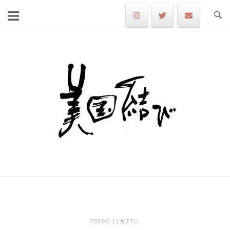
Skip
to
content
Home
2020年11月27日