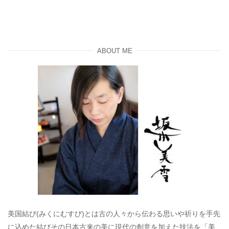
ABOUT ME
美国結び(みくにむすび)とは古の人々から伝わる思いや祈りを手先
に込めた結びその日本古来の美に現代の創意を加えた技法を「美