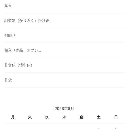
薬玉
訶梨勒（かりろく）掛け香
雛飾り
額入り作品、オブジェ
香合仏（懐中仏）
香袋
2026年8月
月
火
水
木
金
土
日