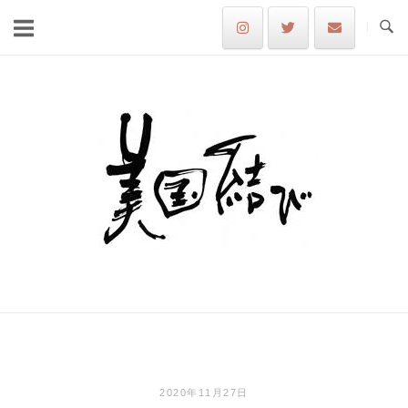
Skip
to
content
Home
2020年11月27日