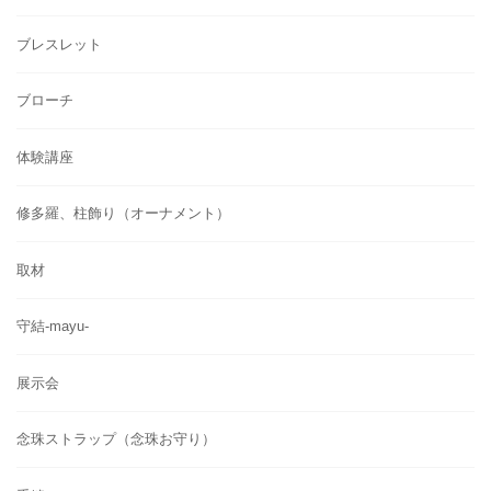
ブレスレット
ブローチ
体験講座
修多羅、柱飾り（オーナメント）
取材
守結-mayu-
展示会
念珠ストラップ（念珠お守り）