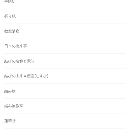
手縫い
折り紙
教室講座
日々の出来事
結びの名称と意味
結びの由来＝産霊(むすひ)
編み物
編み物教室
蓮華袋