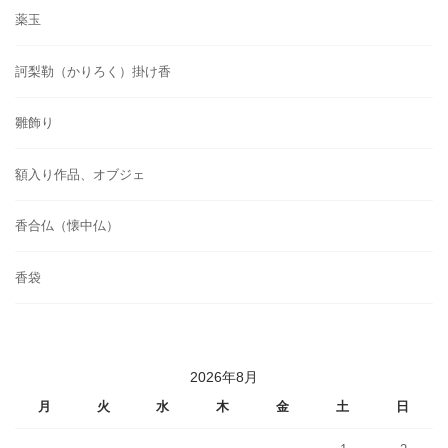
薬玉
訶梨勒（かりろく）掛け香
雛飾り
額入り作品、オブジェ
香合仏（懐中仏）
香袋
2026年8月
月
火
水
木
金
土
日