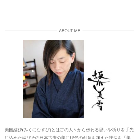
ABOUT ME
美国結び(みくにむすび)とは古の人々から伝わる思いや祈りを手先
に込めた結びその日本古来の美に現代の創意を加えた技法を「美