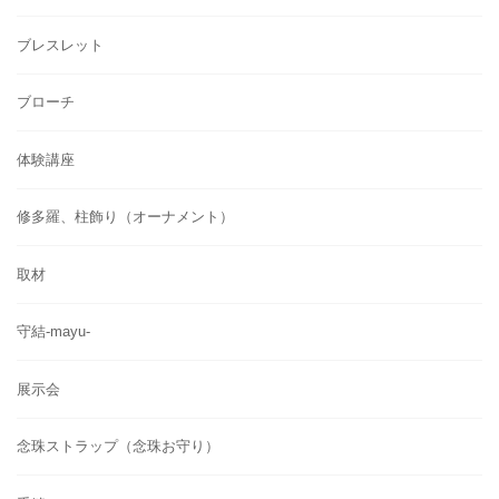
ブレスレット
ブローチ
体験講座
修多羅、柱飾り（オーナメント）
取材
守結-mayu-
展示会
念珠ストラップ（念珠お守り）