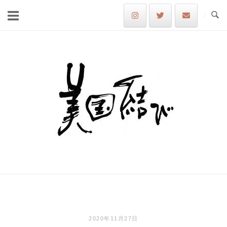
Skip
to
content
Home
2020年11月27日