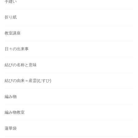
手縫い
折り紙
教室講座
日々の出来事
結びの名称と意味
結びの由来＝産霊(むすひ)
編み物
編み物教室
蓮華袋