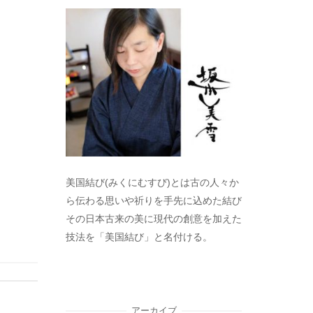
美国結び(みくにむすび)とは古の人々か
ら伝わる思いや祈りを手先に込めた結び
その日本古来の美に現代の創意を加えた
技法を「美国結び」と名付ける。
アーカイブ