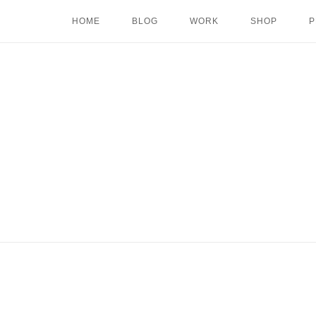
Skip
HOME
BLOG
WORK
SHOP
P
to
content