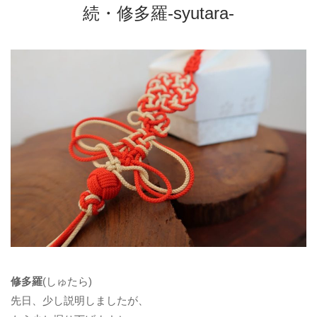
続・修多羅-syutara-
修多羅
(しゅたら)
先日、少し説明しましたが、