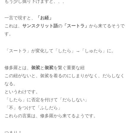
もう少し掘り下げますと、、、
一言で現すと、
「お経」
これは、
サンスクリット語
の
「スートラ」
から来てるそうで
す。
「スートラ」が変化して「したら」→「しゅたら」に。
修多羅とは、
袈裟
と
袈裟
を繋ぐ重要な紐
この紐がないと、袈裟を着るのにしまりがなく、だらしなく
なる。
というわけです。
「したら」に否定を付けて「だらしない」
「不」をつけて「ふしだら」
これらの言葉は、修多羅から来てるようです。
つまり！