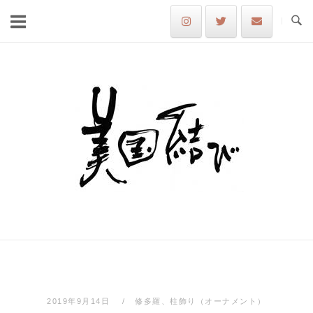
Skip
to
content
Home
2019年9月14日
修多羅、柱飾り（オーナメント）