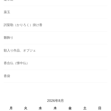
薬玉
訶梨勒（かりろく）掛け香
雛飾り
額入り作品、オブジェ
香合仏（懐中仏）
香袋
2026年8月
月
火
水
木
金
土
日