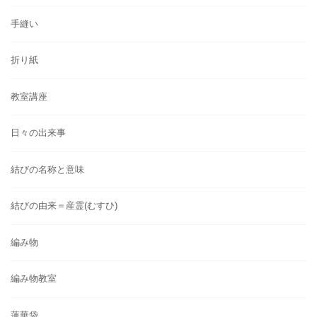
手縫い
折り紙
教室講座
日々の出来事
結びの名称と意味
結びの由来＝産霊(むすひ)
編み物
編み物教室
蓮華袋