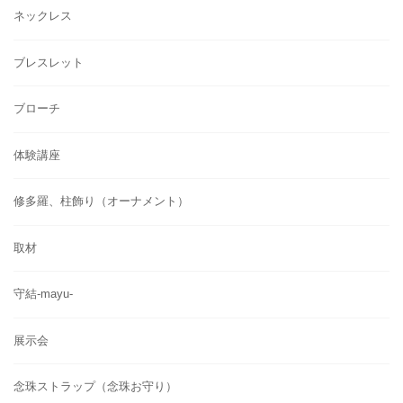
ネックレス
ブレスレット
ブローチ
体験講座
修多羅、柱飾り（オーナメント）
取材
守結-mayu-
展示会
念珠ストラップ（念珠お守り）