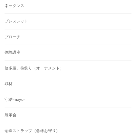
ネックレス
ブレスレット
ブローチ
体験講座
修多羅、柱飾り（オーナメント）
取材
守結-mayu-
展示会
念珠ストラップ（念珠お守り）