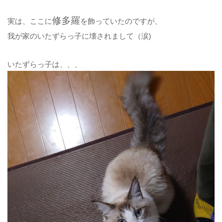
修多羅
実は、ここに
を飾っていたのですが、
我が家のいたずらっ子に壊されまして（涙)
いたずらっ子は、、、