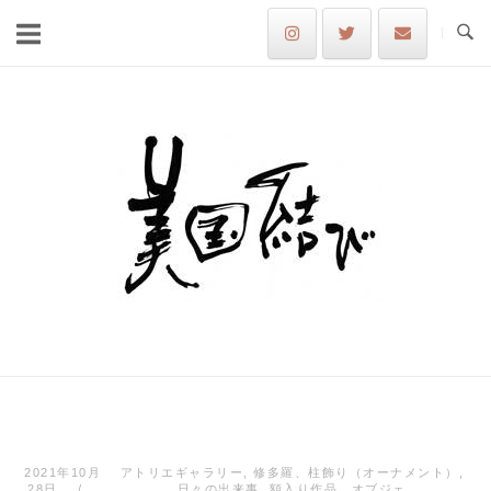
Skip
to
content
Home
2021年10月
アトリエギャラリー
,
修多羅、柱飾り（オーナメント）
,
28日
日々の出来事
,
額入り作品、オブジェ