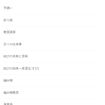
手縫い
折り紙
教室講座
日々の出来事
結びの名称と意味
結びの由来＝産霊(むすひ)
編み物
編み物教室
蓮華袋