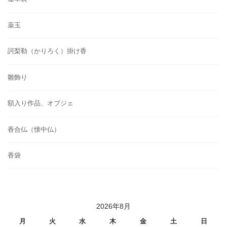
薬玉
訶梨勒（かりろく）掛け香
雛飾り
額入り作品、オブジェ
香合仏（懐中仏）
香袋
2026年8月
月
火
水
木
金
土
日